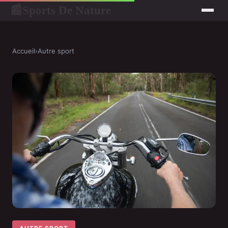
Sports De Nature
📰
Accueil
›
Autre sport