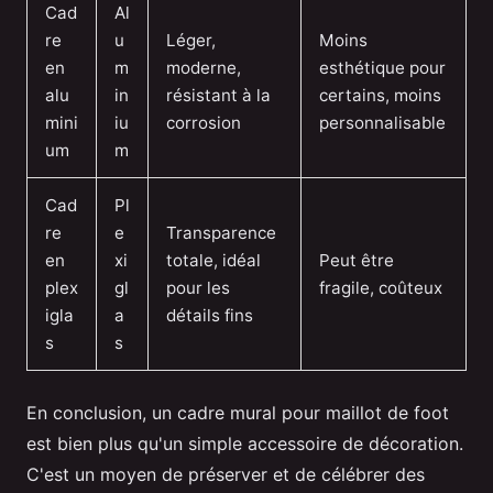
Cad
Al
re
u
Léger,
Moins
en
m
moderne,
esthétique pour
alu
in
résistant à la
certains, moins
mini
iu
corrosion
personnalisable
um
m
Cad
Pl
re
e
Transparence
en
xi
totale, idéal
Peut être
plex
gl
pour les
fragile, coûteux
igla
a
détails fins
s
s
En conclusion, un cadre mural pour maillot de foot
est bien plus qu'un simple accessoire de décoration.
C'est un moyen de préserver et de célébrer des