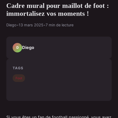
Cadre mural pour maillot de foot :
immortalisez vos moments !
Diego
•
13 mars 2025
•
7 min de lecture
Diego
D
TAGS
Foot
Si vous êtes un fan de football passionné, vous avez