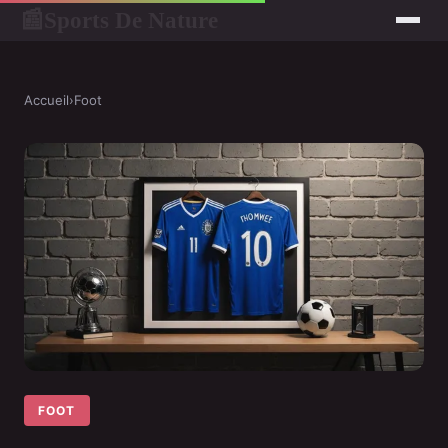
Sports De Nature
📰
Accueil
›
Foot
FOOT