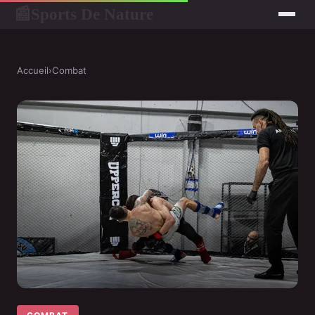
Sports De Nature
📰
Accueil
›
Combat